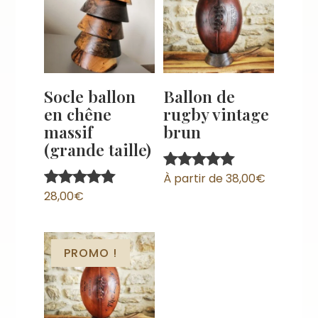
Socle ballon
Ballon de
en chêne
rugby vintage
massif
brun
(grande taille)
À partir de
38,00
€
Note
5.00
28,00
€
Note
sur 5
5.00
sur 5
PROMO !