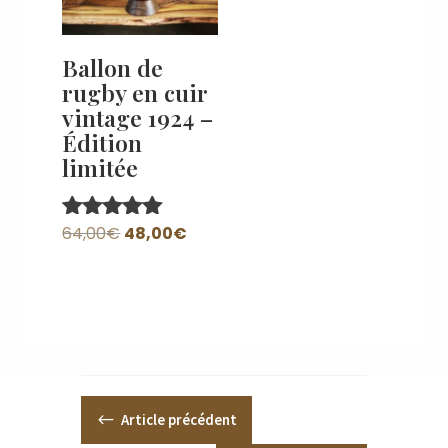
Ballon de
rugby en cuir
vintage 1924 –
Édition
limitée
Le
Le
64,00
€
48,00
€
Note
5.00
prix
prix
sur 5
initial
actuel
était :
est :
64,00€.
48,00€.
#
Article précédent