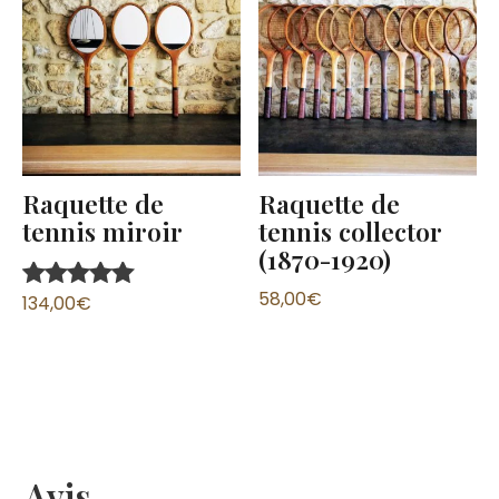
Raquette de
Raquette de
tennis miroir
tennis collector
(1870-1920)
58,00
€
134,00
€
Note
5.00
sur 5
Avis