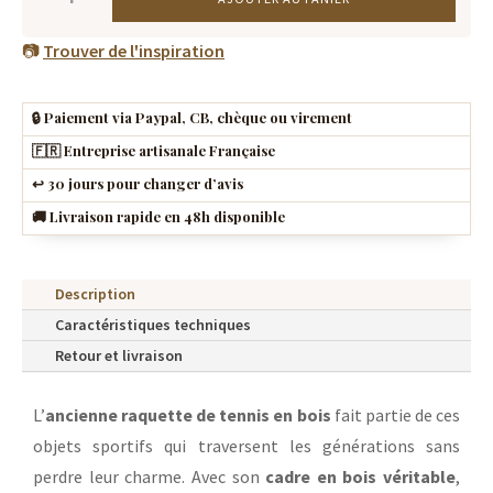
DE
ANCIENNE
📷
Trouver de l'inspiration
RAQUETTE
DE
🔒 Paiement via Paypal, CB, chèque ou virement
TENNIS
🇫🇷 Entreprise artisanale Française
EN
↩️ 30 jours pour changer d’avis
BOIS
🚚 Livraison rapide en 48h disponible
VINTAGE
(1920-
1980)
Description
Caractéristiques techniques
Retour et livraison
L’
ancienne raquette de tennis en bois
fait partie de ces
objets sportifs qui traversent les générations sans
perdre leur charme. Avec son
cadre en bois véritable
,