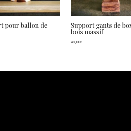
t pour ballon de
Support gants de bo
bois massif
48,00
€