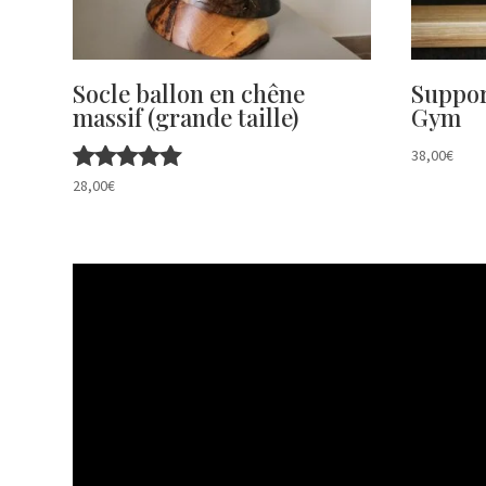
Socle ballon en chêne
Suppor
massif (grande taille)
Gym
38,00
€
Note
28,00
€
5.00
sur 5