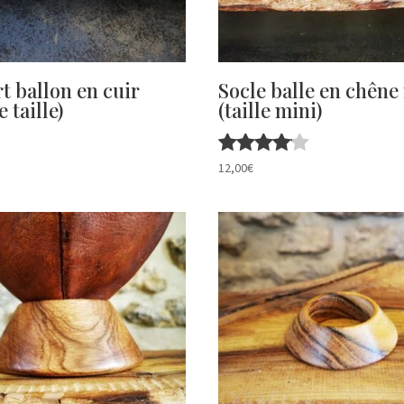
t ballon en cuir
Socle balle en chêne
 taille)
(taille mini)
Note
12,00
€
4.00
sur 5