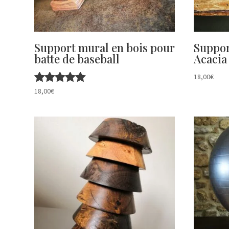
Support mural en bois pour
Suppor
batte de baseball
Acacia 
18,00
€
Note
18,00
€
5.00
sur 5