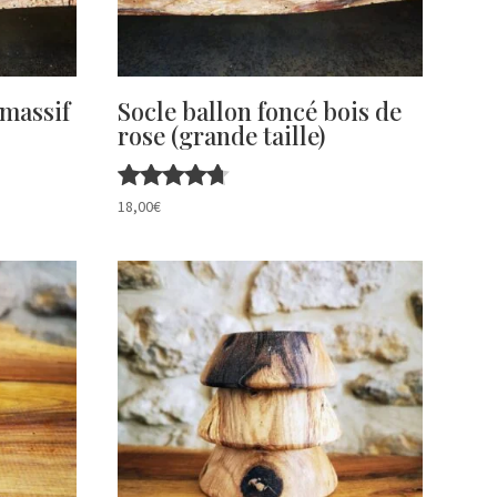
 massif
Socle ballon foncé bois de
rose (grande taille)
Note
18,00
€
4.67
sur 5