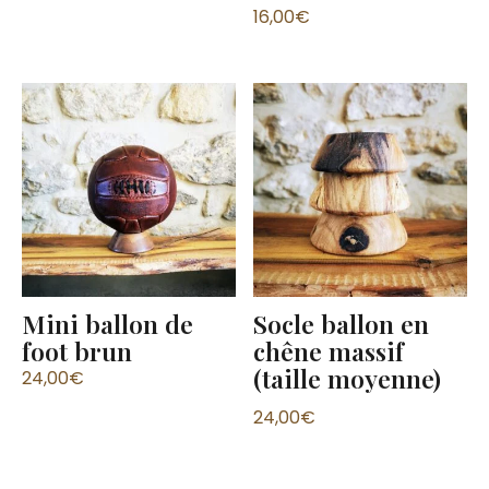
16,00
€
Note
4.00
sur 5
Mini ballon de
Socle ballon en
foot brun
chêne massif
(taille moyenne)
24,00
€
24,00
€