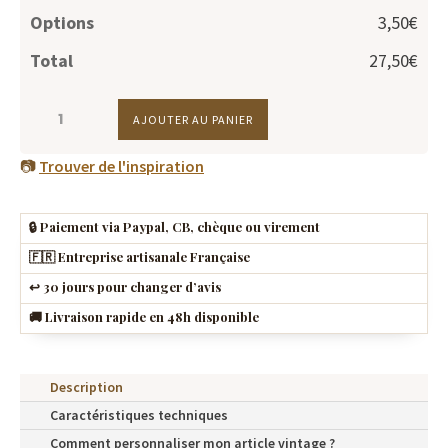
Options
3,50€
Total
27,50€
QUANTITÉ
AJOUTER AU PANIER
DE
MINI
📷
Trouver de l'inspiration
BALLON
DE
🔒 Paiement via Paypal, CB, chèque ou virement
FOOT
🇫🇷 Entreprise artisanale Française
MIEL
↩️ 30 jours pour changer d’avis
🚚 Livraison rapide en 48h disponible
Description
Caractéristiques techniques
Comment personnaliser mon article vintage ?