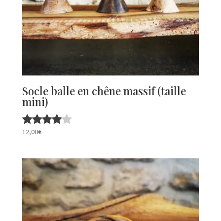
Socle balle en chêne massif (taille
mini)
12,00
€
Note
4.00
sur 5