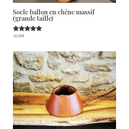
Socle ballon en chêne massif
(grande taille)
28,00
€
Note
5.00
sur 5