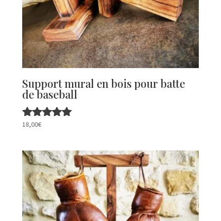
Support mural en bois pour batte
de baseball
18,00
€
Note
5.00
sur 5