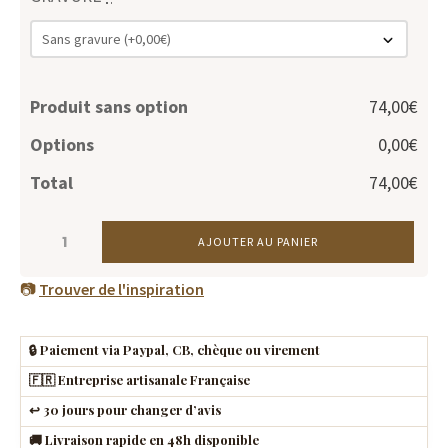
Produit sans option
74,00€
Options
0,00€
Total
74,00€
QUANTITÉ
AJOUTER AU PANIER
DE
MÉDECINE
📷
Trouver de l'inspiration
BALL
EN
🔒 Paiement via Paypal, CB, chèque ou virement
CUIR
🇫🇷 Entreprise artisanale Française
BRUN
↩️ 30 jours pour changer d’avis
🚚 Livraison rapide en 48h disponible