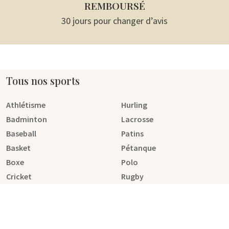
REMBOURSÉ
30 jours pour changer d’avis
Tous nos sports
Athlétisme
Hurling
Badminton
Lacrosse
Baseball
Patins
Basket
Pétanque
Boxe
Polo
Cricket
Rugby
Escrime
Tennis
Fitness
Football