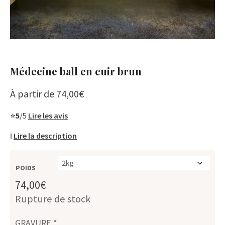
Médecine ball en cuir brun
À partir de
74,00
€
⭐
5
/5
Lire les avis
ℹ️
Lire la description
POIDS
74,00
€
Rupture de stock
GRAVURE
*