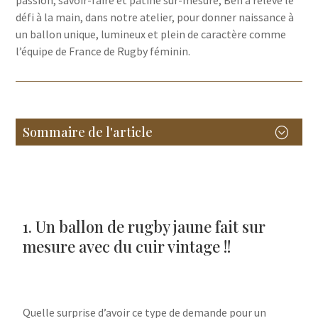
défi à la main, dans notre atelier, pour donner naissance à
un ballon unique, lumineux et plein de caractère comme
l’équipe de France de Rugby féminin.
Sommaire de l'article
;
Un ballon de rugby en cuir jaune pour l’équipe de
France Féminine.
1. Un ballon de rugby jaune fait sur mesure avec du
cuir vintage !!
2. Une publicité pour mettre en avant le rugby féminin.
1. Un ballon de rugby jaune fait sur
1. Adidas se lance avec notre ballon oval de couleur
jaune.
mesure avec du cuir vintage !!
2. Mais il y a encore du travail.
3. Besoin d’un ballon ovale sur mesure pour
accessoiriser un thème rugby ?
Poster le commentaire
Quelle surprise d’avoir ce type de demande pour un