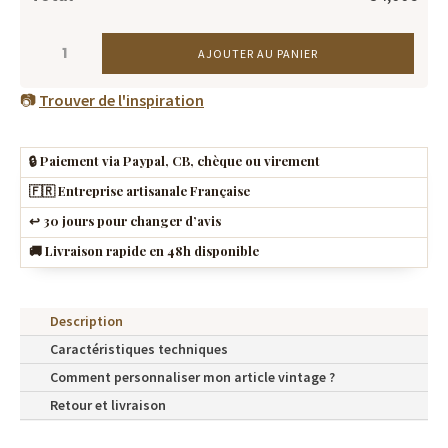
Total
54,00€
QUANTITÉ
AJOUTER AU PANIER
DE
GANTS
📷
Trouver de l'inspiration
DE
BOXE
🔒 Paiement via Paypal, CB, chèque ou virement
EN
🇫🇷 Entreprise artisanale Française
CUIR
↩️ 30 jours pour changer d’avis
VINTAGE
🚚 Livraison rapide en 48h disponible
(PETIT
PRIX)
Description
Caractéristiques techniques
Comment personnaliser mon article vintage ?
Retour et livraison