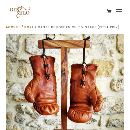
ACCUEIL
/
BOXE
/ GANTS DE BOXE EN CUIR VINTAGE (PETIT PRIX)