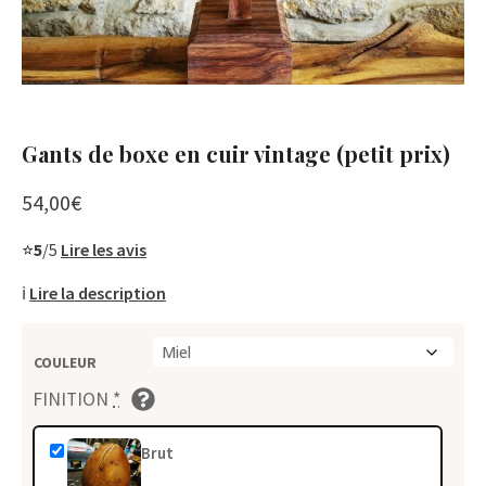
Gants de boxe en cuir vintage (petit prix)
54,00
€
⭐
5
/5
Lire les avis
ℹ️
Lire la description
COULEUR
En stock
FINITION
*