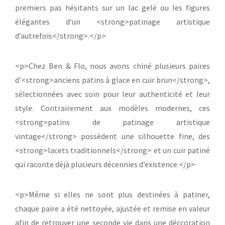
les objets chargés d’histoire peuvent offrir. On imagine
facilement le crissement de la lame sur la glace, les
premiers pas hésitants sur un lac gelé ou les figures
élégantes d’un <strong>patinage artistique
d’autrefois</strong>.</p>
<p>Chez Ben & Flo, nous avons chiné plusieurs paires
d’<strong>anciens patins à glace en cuir brun</strong>,
sélectionnées avec soin pour leur authenticité et leur
style. Contrairement aux modèles modernes, ces
<strong>patins de patinage artistique
vintage</strong> possèdent une silhouette fine, des
<strong>lacets traditionnels</strong> et un cuir patiné
qui raconte déjà plusieurs décennies d’existence.</p>
<p>Même si elles ne sont plus destinées à patiner,