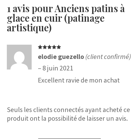
1 avis pour
Anciens patins à
glace en cuir (patinage
artistique)
Note
5
sur
elodie guezello
(client confirmé)
5
–
8 juin 2021
Excellent ravie de mon achat
Seuls les clients connectés ayant acheté ce
produit ont la possibilité de laisser un avis.