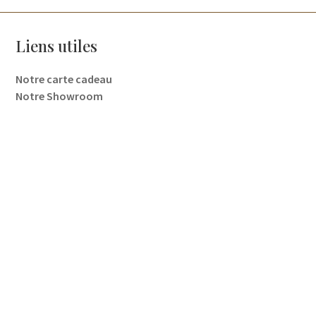
Nous contacter
Liens utiles
Notre carte cadeau
Notre Showroom
Nous suivre
Newsletter
🏉 Suivre notre aventure, nos nouveautés et