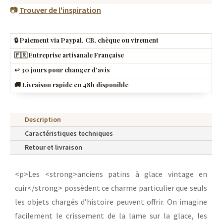
QUANTITÉ
AJOUTER AU PANIER
DE
ANCIENS
📷
Trouver de l'inspiration
PATINS
À
🔒 Paiement via Paypal, CB, chèque ou virement
GLACE
🇫🇷 Entreprise artisanale Française
EN
↩️ 30 jours pour changer d’avis
CUIR
🚚 Livraison rapide en 48h disponible
(PATINAGE
ARTISTIQUE)
Description
Caractéristiques techniques
Retour et livraison
<p>Les <strong>anciens patins à glace vintage en
cuir</strong> possèdent ce charme particulier que seuls