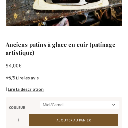
Anciens patins à glace en cuir (patinage
artistique)
94,00
€
⭐
5
/5
Lire les avis
ℹ️
Lire la description
COULEUR
Rupture de stock