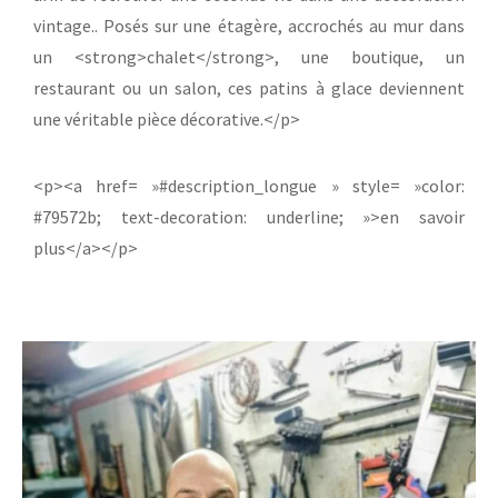
chaque paire a été nettoyée, ajustée et remise en valeur
afin de retrouver une seconde vie dans une déccoration
vintage.. Posés sur une étagère, accrochés au mur dans
un <strong>chalet</strong>, une boutique, un
restaurant ou un salon, ces patins à glace deviennent
une véritable pièce décorative.</p>
<p><a href= »#description_longue » style= »color:
#79572b; text-decoration: underline; »>en savoir
plus</a></p>