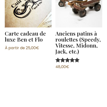
Carte cadeau de
Anciens patins à
luxe Ben et Flo
roulettes (Speedy,
Vitesse, Midonn,
À partir de
25,00
€
Jack, etc.)
48,00
€
Note
5.00
sur 5