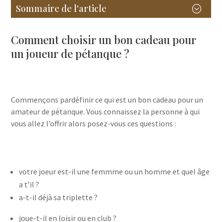
Sommaire de l'article
;
7 idées de cadeaux pour un joueur de pétanque :
originales, utiles et personnalisées
Comment choisir un bon cadeau pour
10 idées de cadeaux pour un joueur de pétanque :
un joueur de pétanque ?
originales, utiles et personnalisées
Comment choisir un bon cadeau pour un joueur de
pétanque ?
1. Une sacoche de pétanque personnalisée en cuir
2. Une triplette de pétanque gravée ou personnalisée
Commençons pardéfinir ce qui est un bon cadeau pour un
3. Un cochonnet personnalisé pour se démarquer
amateur de pétanque. Vous connaissez la personne à qui
4. Une pièce de Pile ou face pour la pétanque :
vous allez l’offrir alors posez-vous ces questions :
5. Un cercle de pétanque en bois pour les joueurs
réguliers
6. Un socle en bois pour exposer une boule ou une balle
souvenir
7.Un t-shirt ou un vêtement autour de la pétanque (à
votre joeur est-il une femmme ou un homme et quel âge
condition de bien connaître le joueur).
a t’il ?
Conclusion : quelle idée cadeau choisir pour un joueur
de pétanque ?
a-t-il déjà sa triplette ?
Poster le commentaire
joue-t-il en loisir ou en club ?