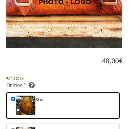
48,00
€
En stock
Finition
*
Brut